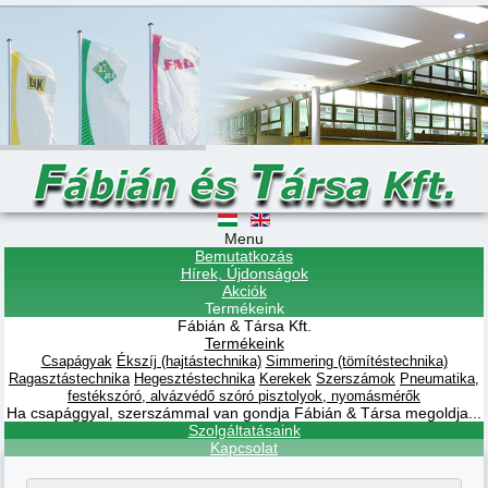
Menu
Bemutatkozás
Hírek, Újdonságok
Akciók
Termékeink
Fábián & Társa Kft.
Termékeink
Csapágyak
Ékszíj (hajtástechnika)
Simmering (tömítéstechnika)
Ragasztástechnika
Hegesztéstechnika
Kerekek
Szerszámok
Pneumatika,
festékszóró, alvázvédő szóró pisztolyok, nyomásmérők
Ha csapággyal, szerszámmal van gondja Fábián & Társa megoldja...
Szolgáltatásaink
Kapcsolat