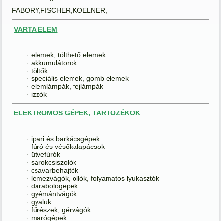
FABORY,FISCHER,KOELNER,
VARTA ELEM
· elemek, tölthető elemek
· akkumulátorok
· töltők
· speciális elemek, gomb elemek
· elemlámpák, fejlámpák
· izzók
ELEKTROMOS GÉPEK, TARTOZÉKOK
· ipari és barkácsgépek
· fúró és vésőkalapácsok
· ütvefúrók
· sarokcsiszolók
· csavarbehajtók
· lemezvágók, ollók, folyamatos lyukasztók
· darabológépek
· gyémántvágók
· gyaluk
· fűrészek, gérvágók
· marógépek