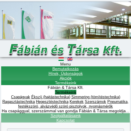
Menu
Bemutatkozás
Hírek, Újdonságok
Akciók
Termékeink
Fábián & Társa Kft.
Termékeink
Csapágyak
Ékszíj (hajtástechnika)
Simmering (tömítéstechnika)
Ragasztástechnika
Hegesztéstechnika
Kerekek
Szerszámok
Pneumatika,
festékszóró, alvázvédő szóró pisztolyok, nyomásmérők
Ha csapággyal, szerszámmal van gondja Fábián & Társa megoldja...
Szolgáltatásaink
Kapcsolat