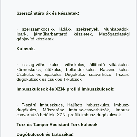
Szerszámtárolók és készletek:
· szerszámkocsik-, ládák-, szekrények, Munkapadok,
Ipari-, járműkarbantartó készletek, Mezőgazdasági
gépjavító készletek
Kulcsok:
· csillag-villás kulcs, villáskulcs, állítható villáskulcs,
körmöskulcs, ütőkulcs, hollander-kulcs, Racsnis kulcs,
Csőkulcs és pipakulcs, Dugókulcs- csavarhúzó, T-szárú
dugókulcsok és csuklós T-kulcsok
Imbuszkulcsok és XZN- profilú imbuszkulcsok:
· T-szárú imbuszkucs, Hajlított imbuszkulcs, Imbusz-
dugókulcs, Műszerész imbusz-csavarhúzók, Imbusz
csavarhúzó betétek, XZN- profilú imbusz-dugókulcsok
Torx és Tamper Resistant Torx kulcsok
Dugókulcsok és tartozékai: