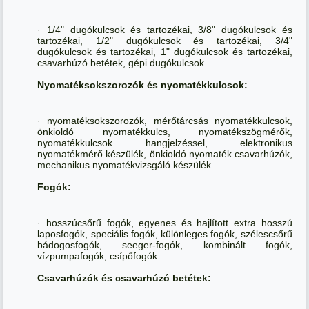
· 1/4" dugókulcsok és tartozékai, 3/8" dugókulcsok és
tartozékai, 1/2" dugókulcsok és tartozékai, 3/4"
dugókulcsok és tartozékai, 1" dugókulcsok és tartozékai,
csavarhúzó betétek, gépi dugókulcsok
Nyomatéksokszorozók és nyomatékkulcsok:
· nyomatéksokszorozók, mérőtárcsás nyomatékkulcsok,
önkioldó nyomatékkulcs, nyomatékszögmérők,
nyomatékkulcsok hangjelzéssel, elektronikus
nyomatékmérő készülék, önkioldó nyomaték csavarhúzók,
mechanikus nyomatékvizsgáló készülék
Fogók:
· hosszúcsőrű fogók, egyenes és hajlított extra hosszú
laposfogók, speciális fogók, különleges fogók, szélescsőrű
bádogosfogók, seeger-fogók, kombinált fogók,
vízpumpafogók, csípőfogók
Csavarhúzók és csavarhúzó betétek: