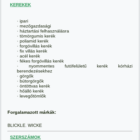
KEREKEK
· ipari
· mezőgazdasági
· háztartási felhasználásra
· tömörgumis kerék
· poliamid kerék
· forgóvillás kerék
· fix villás kerék
· acél kerék
· fékes forgóvillás kerék
· nyommentes futófelületű kerék kórházi
berendezésekhez
· görgők
· bútorgörgők
· öntöttvas kerék
· hőálló kerék
· levegőtömlők
Forgalamazott márkák:
BLICKLE. WICKE
SZERSZÁMOK