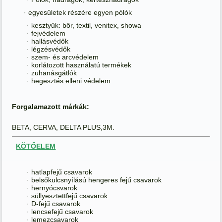
· egyesületek részére egyen pólók
· kesztyűk: bőr, textil, venitex, showa
· fejvédelem
· hallásvédők
· légzésvédők
· szem- és arcvédelem
· korlátozott használatú termékek
· zuhanásgátlók
· hegesztés elleni védelem
Forgalamazott márkák:
BETA, CERVA, DELTA PLUS,3M.
KÖTŐELEM
· hatlapfejű csavarok
· belsőkulcsnyílású hengeres fejű csavarok
· hernyócsvarok
· süllyesztettfejű csavarok
· D-fejű csavarok
· lencsefejű csavarok
· lemezcsavarok