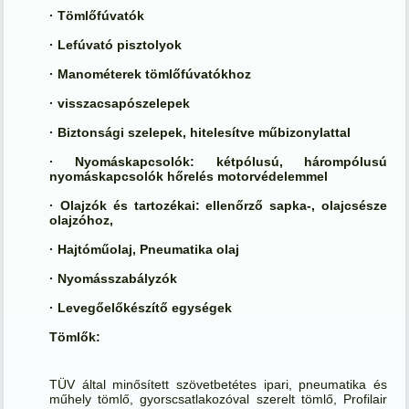
· Tömlőfúvatók
· Lefúvató pisztolyok
· Manométerek tömlőfúvatókhoz
· visszacsapószelepek
· Biztonsági szelepek, hitelesítve műbizonylattal
· Nyomáskapcsolók: kétpólusú, hárompólusú
nyomáskapcsolók hőrelés motorvédelemmel
· Olajzók és tartozékai: ellenőrző sapka-, olajcsésze
olajzóhoz,
· Hajtóműolaj, Pneumatika olaj
· Nyomásszabályzók
· Levegőelőkészítő egységek
Tömlők:
TÜV által minősített szövetbetétes ipari, pneumatika és
műhely tömlő, gyorscsatlakozóval szerelt tömlő, Profilair