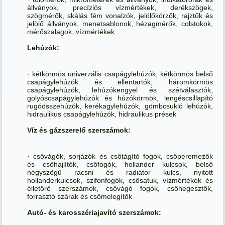
állványok, precíziós vízmértékek, derékszögek,
szögmérők, skálás fém vonalzók, jelölőkörzők, rajztűk és
jelölő állványok, menetsablonok, hézagmérők, colstokok,
mérőszalagok, vízmértékek
Lehúzók:
· kétkörmös univerzális csapágylehúzók, kétkörmös belső
csapágylehúzók és ellentartók, háromkörmös
csapágylehúzók, lehúzókengyel és szétválasztók,
golyóscsapágylehúzók és húzókörmök, lengéscsillapító
rugóösszehúzók, kerékagylehúzók, gömbcsukló lehúzók,
hidraulikus csapágylehúzók, hidraulikus prések
Víz és gázszerelő szerszámok:
· csővágók, sorjázók és csőtágító fogók, csőperemezők
és csőhajlítók, csőfogók, hollander kulcsok, belső
négyszögű racsni és radiátor kulcs, nyitott
hollanderkulcsok, szifonfogók, csősatuk, vízmértékek és
élletörő szerszámok, csővágó fogók, csőhegesztők,
forrasztó szárak és csőmelegítők
Autó- és karosszériajavító szerszámok: