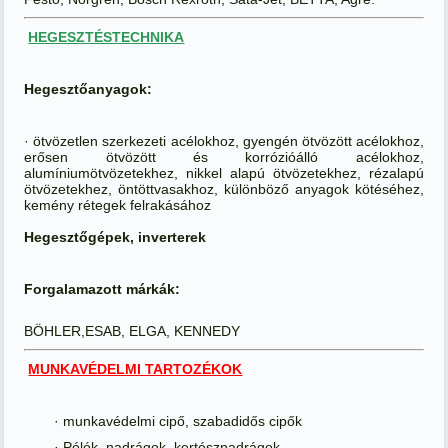
HEGESZTÉSTECHNIKA
Hegesztőanyagok:
· ötvözetlen szerkezeti acélokhoz, gyengén ötvözött acélokhoz,
erősen ötvözött és korrózióálló acélokhoz,
alumíniumötvözetekhez, nikkel alapú ötvözetekhez, rézalapú
ötvözetekhez, öntöttvasakhoz, különböző anyagok kötéséhez,
kemény rétegek felrakásához
Hegesztőgépek, inverterek
Forgalamazott márkák:
BÖHLER,ESAB, ELGA, KENNEDY
MUNKAVÉDELMI TARTOZÉKOK
· munkavédelmi cipő, szabadidős cipők
· Pólók, nadrágok, kertésznadrágok