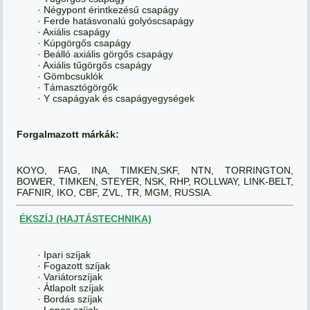
· Négypont érintkezésű csapágy
· Ferde hatásvonalú golyóscsapágy
· Axiális csapágy
· Kúpgörgős csapágy
· Beálló axiális görgős csapágy
· Axiális tűgörgős csapágy
· Gömbcsuklók
· Támasztógörgők
· Y csapágyak és csapágyegységek
Forgalmazott márkák:
KOYO, FAG, INA, TIMKEN,SKF, NTN, TORRINGTON,
BOWER, TIMKEN, STEYER, NSK, RHP, ROLLWAY, LINK-BELT,
FAFNIR, IKO, CBF, ZVL, TR, MGM, RUSSIA.
ÉKSZÍJ (HAJTÁSTECHNIKA)
· Ipari szíjak
· Fogazott szíjak
· Variátorszíjak
· Átlapolt szíjak
· Bordás szíjak
· Lapos szíjak