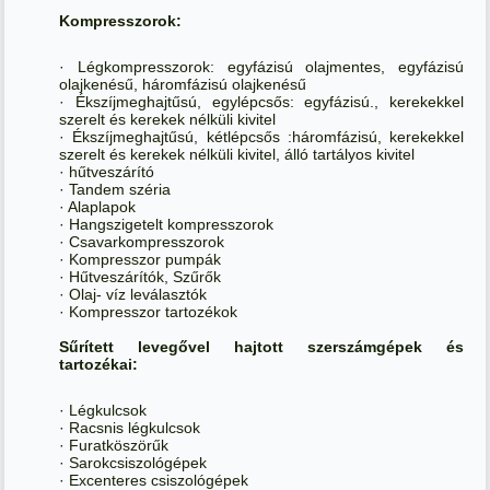
Kompresszorok:
· Légkompresszorok: egyfázisú olajmentes, egyfázisú
olajkenésű, háromfázisú olajkenésű
· Ékszíjmeghajtűsú, egylépcsős: egyfázisú., kerekekkel
szerelt és kerekek nélküli kivitel
· Ékszíjmeghajtűsú, kétlépcsős :háromfázisú, kerekekkel
szerelt és kerekek nélküli kivitel, álló tartályos kivitel
· hűtveszárító
· Tandem széria
· Alaplapok
· Hangszigetelt kompresszorok
· Csavarkompresszorok
· Kompresszor pumpák
· Hűtveszárítók, Szűrők
· Olaj- víz leválasztók
· Kompresszor tartozékok
Sűrített levegővel hajtott szerszámgépek és
tartozékai:
· Légkulcsok
· Racsnis légkulcsok
· Furatköszörűk
· Sarokcsiszológépek
· Excenteres csiszológépek