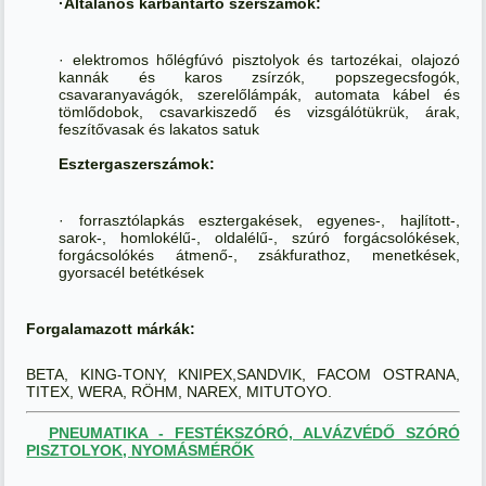
·Általános karbantartó szerszámok:
· elektromos hőlégfúvó pisztolyok és tartozékai, olajozó
kannák és karos zsírzók, popszegecsfogók,
csavaranyavágók, szerelőlámpák, automata kábel és
tömlődobok, csavarkiszedő és vizsgálótükrük, árak,
feszítővasak és lakatos satuk
Esztergaszerszámok:
· forrasztólapkás esztergakések, egyenes-, hajlított-,
sarok-, homlokélű-, oldalélű-, szúró forgácsolókések,
forgácsolókés átmenő-, zsákfurathoz, menetkések,
gyorsacél betétkések
Forgalamazott márkák:
BETA, KING-TONY, KNIPEX,SANDVIK, FACOM OSTRANA,
TITEX, WERA, RÖHM, NAREX, MITUTOYO.
PNEUMATIKA - FESTÉKSZÓRÓ, ALVÁZVÉDŐ SZÓRÓ
PISZTOLYOK, NYOMÁSMÉRŐK