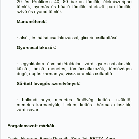
20 és Profiltress 40, 80 bar-os tömlők, élelmiszeripari
tömlők, nyomás és hőálló tömlők, áttetsző ipari tömlők,
szívó és nyomó tömlők
Manométerek:
· alsó-, és hátsó csatlakozással, glicerin csillapítású
Gyorscsatlakozók:
· egyoldalom ésmindkétoldalon záró gyorscsatlakozók,
külső-, belső menetes, tömlőcsatlakozók, tömlővéges
dugó, dugós karmantyú, visszaáramlás csillapító
Sűrített levegős szerelvények:
· hollandi anya, menetes tömlővég, kettős-, szűkítő,
menetes karmantyúk, T-elem, kettős-, hármas elosztók,
zárócsavar
Forgalamazott márkák:
Festo, Norgren, Bosch Rexroth, Sata-Jet, BETTA, Agre.