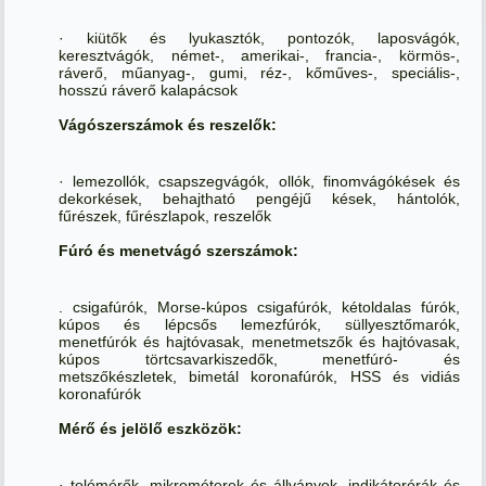
· kiütők és lyukasztók, pontozók, laposvágók,
keresztvágók, német-, amerikai-, francia-, körmös-,
ráverő, műanyag-, gumi, réz-, kőműves-, speciális-,
hosszú ráverő kalapácsok
Vágószerszámok és reszelők:
· lemezollók, csapszegvágók, ollók, finomvágókések és
dekorkések, behajtható pengéjű kések, hántolók,
fűrészek, fűrészlapok, reszelők
Fúró és menetvágó szerszámok:
. csigafúrók, Morse-kúpos csigafúrók, kétoldalas fúrók,
kúpos és lépcsős lemezfúrók, süllyesztőmarók,
menetfúrók és hajtóvasak, menetmetszők és hajtóvasak,
kúpos törtcsavarkiszedők, menetfúró- és
metszőkészletek, bimetál koronafúrók, HSS és vidiás
koronafúrók
Mérő és jelölő eszközök:
· tolómérők, mikrométerek és állványok, indikátorórák és