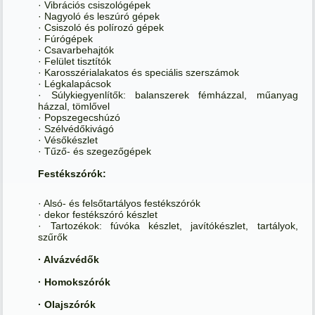
· Vibrációs csiszológépek
· Nagyoló és leszúró gépek
· Csiszoló és polírozó gépek
· Fúrógépek
· Csavarbehajtók
· Felület tisztítók
· Karosszérialakatos és speciális szerszámok
· Légkalapácsok
· Súlykiegyenlítők: balanszerek fémházzal, műanyag
házzal, tömlővel
· Popszegecshúzó
· Szélvédőkivágó
· Vésőkészlet
· Tűző- és szegezőgépek
Festékszórók:
· Alsó- és felsőtartályos festékszórók
· dekor festékszóró készlet
· Tartozékok: fúvóka készlet, javítókészlet, tartályok,
szűrők
· Alvázvédők
· Homokszórók
· Olajszórók