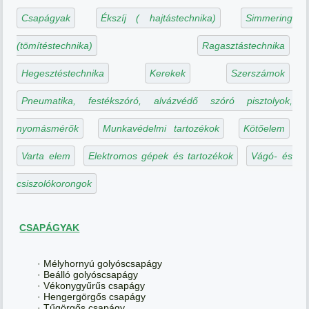
Csapágyak
Ékszíj ( hajtástechnika)
Simmering
(tömítéstechnika)
Ragasztástechnika
Hegesztéstechnika
Kerekek
Szerszámok
Pneumatika, festékszóró, alvázvédő szóró pisztolyok,
nyomásmérők
Munkavédelmi tartozékok
Kötőelem
Varta elem
Elektromos gépek és tartozékok
Vágó- és
csiszolókorongok
CSAPÁGYAK
· Mélyhornyú golyóscsapágy
· Beálló golyóscsapágy
· Vékonygyűrűs csapágy
· Hengergörgős csapágy
· Tűgörgős csapágy