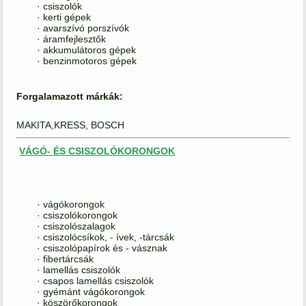
· csiszolók
· kerti gépek
· avarszívó porszívók
· áramfejlesztők
· akkumulátoros gépek
· benzinmotoros gépek
Forgalamazott márkák:
MAKITA,KRESS, BOSCH
VÁGÓ- ÉS CSISZOLÓKORONGOK
· vágókorongok
· csiszolókorongok
· csiszolószalagok
· csiszolócsíkok, - ívek, -tárcsák
· csiszolópapírok és - vásznak
· fibertárcsák
· lamellás csiszolók
· csapos lamellás csiszolók
· gyémánt vágókorongok
· köszörőkorongok