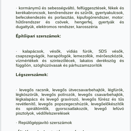
· kormánymű és sebességváltó, felfüggesztések, fékek és
kerékabroncsok, kenőrendszer és szűrők, gyertyakulcsok,
befecskendezés és porlasztás, kipufogórendszer, motor:
hűtőrendszer és csövek, hengerfej, gyertyák és
dugattyúk, elektromos rendszer, karosszéria
Építőipari szerszámok:
· kalapácsok, vésők, vídiás fúrók, SDS vésők,
csapszegvágók, harapófogók, lemezollók, mérőeszközök,
vízmértékek és szintezőlécek, lakatos derékszög és
függőón, szöghúzóvasak és párhuzamszorítók
Légszerszámok:
· levegős racsnik, levegős ütvecsavarbehajtók, légfúrók,
légköszörűk, levegős polírozók, levegős csavarbehajtók,
légkalapács és levegő gravírozó, levegős fűrész és tűs
revétlenítő, levegős popszegecshúzók, levegőelőkészítők
és spiráltömlők, gyorscsatlakozók, levegő lefúvó
pisztolyok, védőfelszerelések
· Repülőgépjavító szerszámok