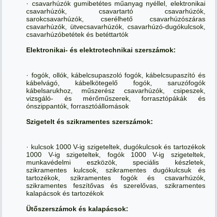
· csavarhúzók gumibetétes műanyag nyéllel, elektronikai
csavarhúzók, csavartartó csavarhúzók,
sarokcsavarhúzók, cserélhető csavarhúzószáras
csavarhúzók, ütvecsavarhúzók, csavarhúzó-dugókulcsok,
csavarhúzóbetétek és betéttartók
Elektronikai- és elektrotechnikai szerszámok:
· fogók, ollók, kábelcsupaszoló fogók, kábelcsupaszító és
kábelvágó, kábelkötegelő fogók, saruzófogók
kábelsarukhoz, műszerész csavarhúzók, csipeszek,
vizsgáló- és mérőműszerek, forrasztópákák és
ónszippantók, forrasztóállomások
Szigetelt és szikramentes szerszámok:
· kulcsok 1000 V-ig szigeteltek, dugókulcsok és tartozékok
1000 V-ig szigeteltek, fogók 1000 V-ig szigeteltek,
munkavédelmi eszközök, speciális készletek,
szikramentes kulcsok, szikramentes dugókulcsuk és
tartozékok, szikramentes fogók és csavarhúzók,
szikramentes feszítővas és szerelővas, szikramentes
kalapácsok és tartozékok
Ütőszerszámok és kalapácsok: