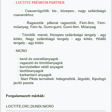
·
LOCTITE PRÉMIUM PARTNER
· Csavarrögzítők: kis-, közepes-, nagy szilárdságú
csavarokhoz
· Ragasztók: pillanat ragasztók, Fém-fém, Fém-
műanyag, Fém-fa, Gumi-gumi, Gumi-fém, Műanyag
· Tömítők: menet, Közepes szilárdságú tengely - agy
kötés, Nagy szilárdságú tengely - agy kötés, Hőálló
tengely - agy kötés
· NICRO
· kenő és szerelőanyagok
· ragasztó és tömítőanyagok
· korrózióellen védő anyagok
· tisztítóanyagok
· karbantaró anyagok
· Start Pilote termékek: hidegindítók, Jégoldó, Kipufogó
javító paszta
Forgalamazott márkák:
LOCTITE,CRC,DUNDI,NICRO