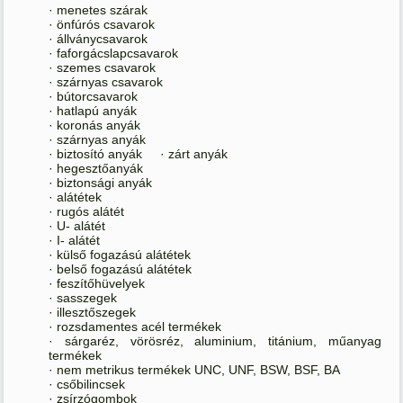
· menetes szárak
· önfúrós csavarok
· állványcsavarok
· faforgácslapcsavarok
· szemes csavarok
· szárnyas csavarok
· bútorcsavarok
· hatlapú anyák
· koronás anyák
· szárnyas anyák
· biztosító anyák · zárt anyák
· hegesztőanyák
· biztonsági anyák
· alátétek
· rugós alátét
· U- alátét
· I- alátét
· külső fogazású alátétek
· belső fogazású alátétek
· feszítőhüvelyek
· sasszegek
· illesztőszegek
· rozsdamentes acél termékek
· sárgaréz, vörösréz, aluminium, titánium, műanyag
termékek
· nem metrikus termékek UNC, UNF, BSW, BSF, BA
· csőbilincsek
· zsírzógombok